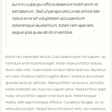
sunt in culpa qui officia deserunt mollit anim id
est laborum. Sed ut perspiciatis unde omnis iste
natus error sit voluptatem accusantium
doloremque laudantium, totam rem aperiam,
eaque ipsa quae ab illo inventore.
Morbi nec imperdiet lectus. Duis ullamcorper nisl sapien, ac
interdum enim euismod eget. Morbi vitae porttitor mauris.
Nunc odio odio, malesuada semper bibendum eu, faucibus
ac nulla. Vivamus mattis sagittis libero. Vivamus accumsan
gravida ante ac ultricies. Nam porttitor urna arcu, id mattis
lorem molestie vel. Duis nec sapien ante. Sed porttitor diam
nulla, vel porttitor sapien interdum quis. Pellentesque
mattis velit eget tristique efficitur. Curabitur feugiat, ex ut
vehicula suscipit, neque lacus tincidunt sem, nec maximus