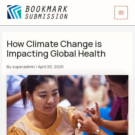
Skip
Main
to
Men
content
How Climate Change is
Impacting Global Health
By
superadmin
/
April 20, 2025