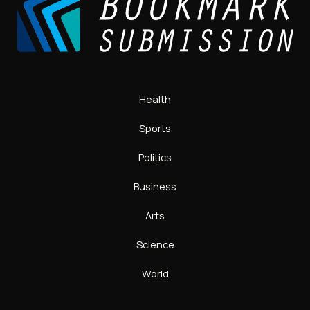
Health
Sports
Politics
Business
Arts
Science
World