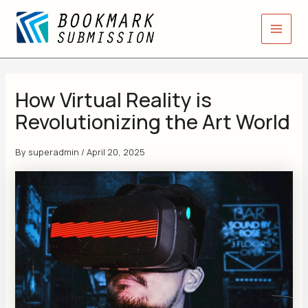
Skip
Main
to
Men
content
How Virtual Reality is
Revolutionizing the Art World
By
superadmin
/
April 20, 2025