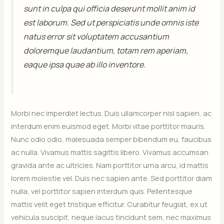
sunt in culpa qui officia deserunt mollit anim id
est laborum. Sed ut perspiciatis unde omnis iste
natus error sit voluptatem accusantium
doloremque laudantium, totam rem aperiam,
eaque ipsa quae ab illo inventore.
Morbi nec imperdiet lectus. Duis ullamcorper nisl sapien, ac
interdum enim euismod eget. Morbi vitae porttitor mauris.
Nunc odio odio, malesuada semper bibendum eu, faucibus
ac nulla. Vivamus mattis sagittis libero. Vivamus accumsan
gravida ante ac ultricies. Nam porttitor urna arcu, id mattis
lorem molestie vel. Duis nec sapien ante. Sed porttitor diam
nulla, vel porttitor sapien interdum quis. Pellentesque
mattis velit eget tristique efficitur. Curabitur feugiat, ex ut
vehicula suscipit, neque lacus tincidunt sem, nec maximus