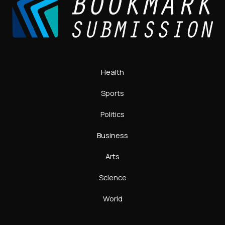
Health
Sports
Politics
Business
Arts
Science
World