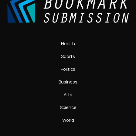
Health
Sports
Politics
Business
Arts
Science
World