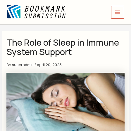
Skip
Main
to
Men
content
The Role of Sleep in Immune
System Support
By
superadmin
/
April 20, 2025