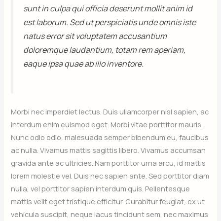
sunt in culpa qui officia deserunt mollit anim id
est laborum. Sed ut perspiciatis unde omnis iste
natus error sit voluptatem accusantium
doloremque laudantium, totam rem aperiam,
eaque ipsa quae ab illo inventore.
Morbi nec imperdiet lectus. Duis ullamcorper nisl sapien, ac
interdum enim euismod eget. Morbi vitae porttitor mauris.
Nunc odio odio, malesuada semper bibendum eu, faucibus
ac nulla. Vivamus mattis sagittis libero. Vivamus accumsan
gravida ante ac ultricies. Nam porttitor urna arcu, id mattis
lorem molestie vel. Duis nec sapien ante. Sed porttitor diam
nulla, vel porttitor sapien interdum quis. Pellentesque
mattis velit eget tristique efficitur. Curabitur feugiat, ex ut
vehicula suscipit, neque lacus tincidunt sem, nec maximus