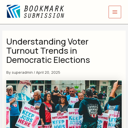
Skip
Main
to
Men
content
Understanding Voter
Turnout Trends in
Democratic Elections
By
superadmin
/
April 20, 2025